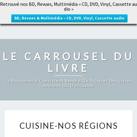
Retrouvé nos BD, Revues, Multimédia » CD, DVD, Vinyl, Cassette au
LE CARROUSEL DU LIVRE
dio »
Togg
navig
BD, Revues & Multimédia » CD, DVD, Vinyl, Cassette audio
LE CARROUSEL DU
LIVRE
La Bouquinerie Consiste À Vendre Ou Acheter Des Livres
Anciens Ou D’occasion
CUISINE-
CUISINE-NOS RÉGIONS
NOS
RÉGIONS