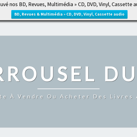
uvé nos BD, Revues, Multimédia » CD, DVD, Vinyl, Cassette a
ACCUE
BD, Revues & Multimédia » CD, DVD, Vinyl, Cassette audio
RROUSEL DU
te À Vendre Ou Acheter Des Livres