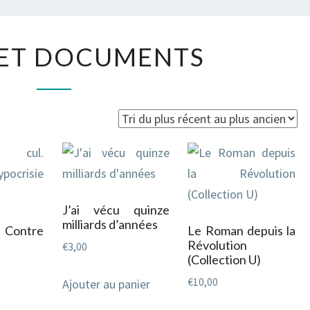
ESSAIS
 ET DOCUMENTS
ET
DOCUMENTS
é
s
cent
J’ai vécu quinze
s
milliards d’années
. Contre
Le Roman depuis la
cien
Révolution
€
3,00
(Collection U)
€
10,00
Ajouter au panier