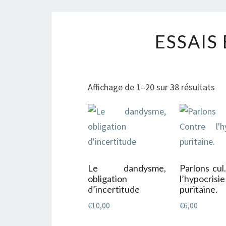
ESSAIS
Tri
Affichage de 1–20 sur 38 résultats
du
plu
ré
au
plu
Le dandysme,
Parlons cul
an
obligation
l’hypocrisie
d’incertitude
puritaine.
€
10,00
€
6,00