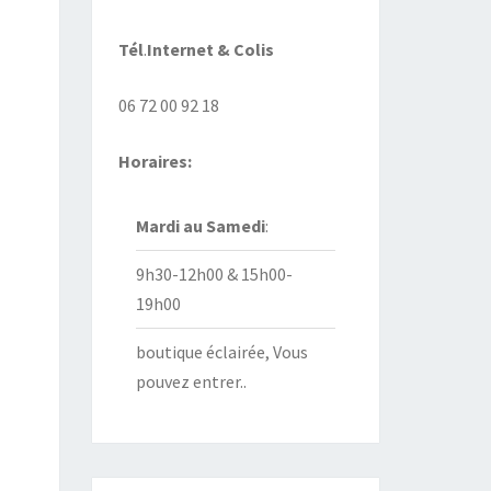
Tél
.
Internet
& Colis
06 72 00 92 18
Horaires:
Mardi au
Samedi
:
9h30-12h00 & 15h00-
19h00
boutique éclairée, Vous
pouvez entrer..