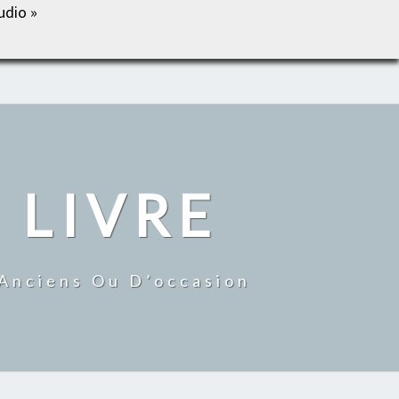
udio »
IL
BOUTIQUE
MON COMPTE
CONTACT
 LIVRE
 Anciens Ou D’occasion