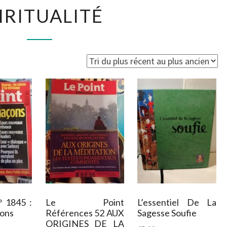
SPIRITUALITÉ
IRITUALITÉ
rié
u
lus
écent
u
lus
ncien
° 1845 :
Le Point
L’essentiel De La
ons
Références 52 AUX
Sagesse Soufie
ORIGINES DE LA