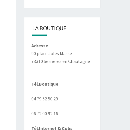
LA BOUTIQUE
Adresse
90 place Jules Masse
73310 Serrieres en Chautagne
Tél
.
Boutique
04 79 52 50 29
06 72 00 92 16
Tél
.
Internet
& Colis