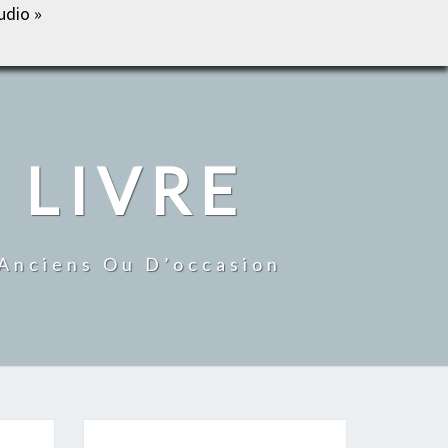
udio »
IL
BOUTIQUE
MON COMPTE
CONTACT
 LIVRE
 Anciens Ou D’occasion