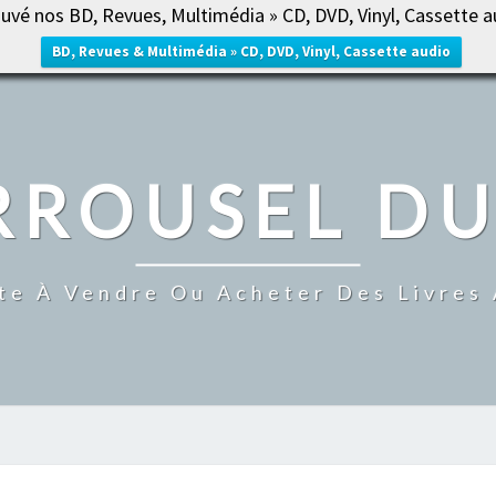
uvé nos BD, Revues, Multimédia » CD, DVD, Vinyl, Cassette a
ACCUE
BD, Revues & Multimédia » CD, DVD, Vinyl, Cassette audio
RROUSEL DU
te À Vendre Ou Acheter Des Livres