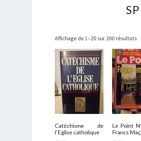
SP
T
Affichage de 1–20 sur 200 résultats
d
p
r
a
p
a
Catéchisme de
Le Point N
l’Eglise catholique
Francs Maç