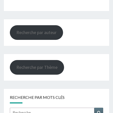
Recherche par auteur
Recherche par Thème
RECHERCHE PAR MOTS CLÉS
Rechercher :
Recher