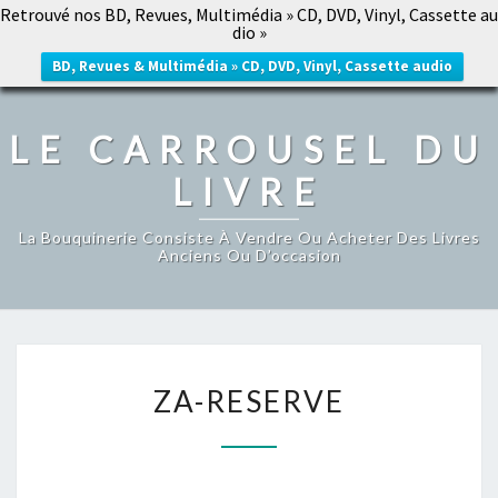
Retrouvé nos BD, Revues, Multimédia » CD, DVD, Vinyl, Cassette au
LE CARROUSEL DU LIVRE
dio »
Togg
navig
BD, Revues & Multimédia » CD, DVD, Vinyl, Cassette audio
LE CARROUSEL DU
LIVRE
La Bouquinerie Consiste À Vendre Ou Acheter Des Livres
Anciens Ou D’occasion
ZA-
ZA-RESERVE
RESERVE