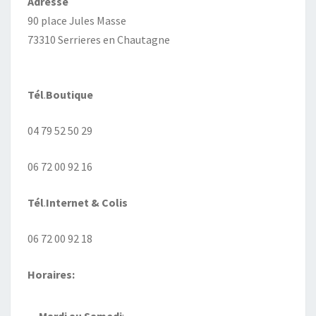
Adresse
90 place Jules Masse
73310 Serrieres en Chautagne
Tél
.
Boutique
04 79 52 50 29
06 72 00 92 16
Tél
.
Internet
& Colis
06 72 00 92 18
Horaires: