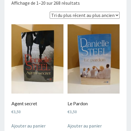
Trié
Affichage de 1–20 sur 268 résultats
du
plus
récent
au
plus
ancien
Agent secret
Le Pardon
€
3,50
€
3,50
Ajouter au panier
Ajouter au panier