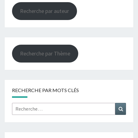
Recherche par auteur
Recherche par Thème
RECHERCHE PAR MOTS CLÉS
Rechercher :
Recher