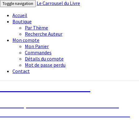
Le Carrousel du Livre
Toggle navigation
Accueil
Boutique
Par Thème
Recherche Auteur
Mon compte
Mon Panier
Commandes
Détails du compte
Mot de passe perdu
Contact
Le Carrousel du Livre
La bouquinerie consiste à vendre ou
acheter des livres anciens ou d’occasion