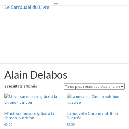
Le Carrousel du Livre
Toggle
Le Carrousel du Livre
navigation
La bouquinerie consiste à vendre
ou acheter des livres anciens ou
d’occasion
Alain Delabos
Alain
Delabos
Trié
2 résultats affichés
du
plus
récent
au
Mincir sur mesure grâce à la
La nouvelle Chrono nutrition
plus
chrono-nutrition
illustrée
ancien
€
3,00
€
3,50