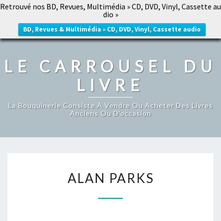
Retrouvé nos BD, Revues, Multimédia » CD, DVD, Vinyl, Cassette au
LE CARROUSEL DU LIVRE
dio »
Togg
navig
BD, Revues & Multimédia » CD, DVD, Vinyl, Cassette audio
LE CARROUSEL DU
LIVRE
La Bouquinerie Consiste À Vendre Ou Acheter Des Livres
Anciens Ou D’occasion
ALAN
ALAN PARKS
PARKS