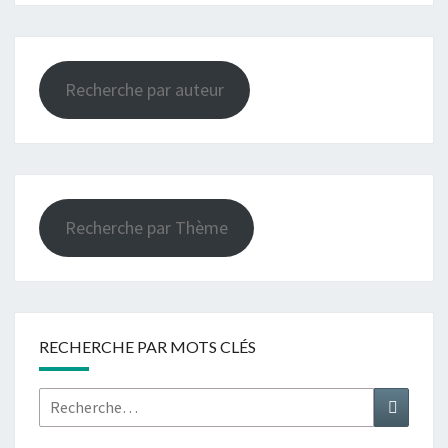
Recherche par auteur
Recherche par Thème
RECHERCHE PAR MOTS CLÉS
Rechercher :
Recher