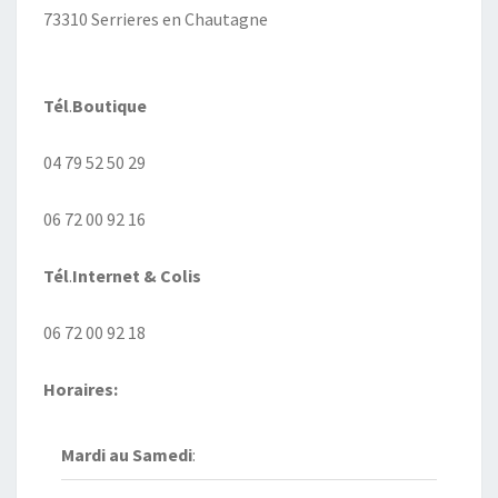
73310 Serrieres en Chautagne
Tél
.
Boutique
04 79 52 50 29
06 72 00 92 16
Tél
.
Internet
& Colis
06 72 00 92 18
Horaires:
Mardi au
Samedi
: