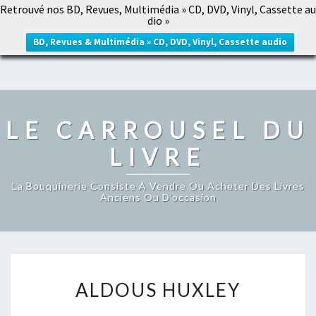
Retrouvé nos BD, Revues, Multimédia » CD, DVD, Vinyl, Cassette au
LE CARROUSEL DU LIVRE
dio »
Togg
navig
BD, Revues & Multimédia » CD, DVD, Vinyl, Cassette audio
LE CARROUSEL DU
LIVRE
La Bouquinerie Consiste À Vendre Ou Acheter Des Livres
Anciens Ou D’occasion
ALDOUS
ALDOUS HUXLEY
HUXLEY