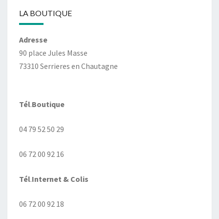
LA BOUTIQUE
Adresse
90 place Jules Masse
73310 Serrieres en Chautagne
Tél
.
Boutique
04 79 52 50 29
06 72 00 92 16
Tél
.
Internet
& Colis
06 72 00 92 18