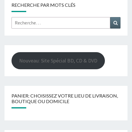
RECHERCHE PAR MOTS CLÉS
Rechercher :
Recher
Nouveau: Site Spécial BD, CD & DVD
PANIER: CHOISISSEZ VOTRE LIEU DE LIVRAISON,
BOUTIQUE OU DOMICILE