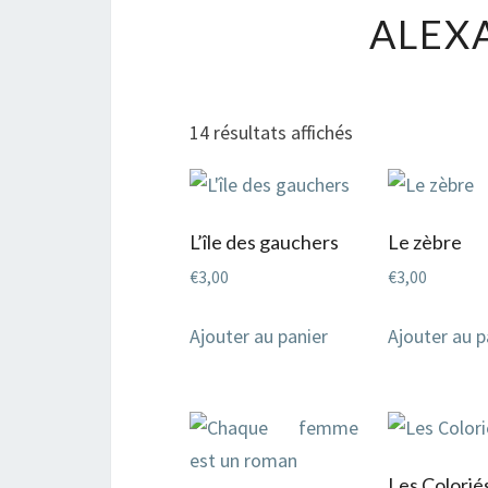
ALEX
Trié
14 résultats affichés
du
plus
récent
L’île des gauchers
Le zèbre
au
€
3,00
€
3,00
plus
ancien
Ajouter au panier
Ajouter au p
Les Colorié