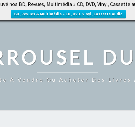
uvé nos BD, Revues, Multimédia » CD, DVD, Vinyl, Cassette a
ACCUE
BD, Revues & Multimédia » CD, DVD, Vinyl, Cassette audio
RROUSEL DU
te À Vendre Ou Acheter Des Livres