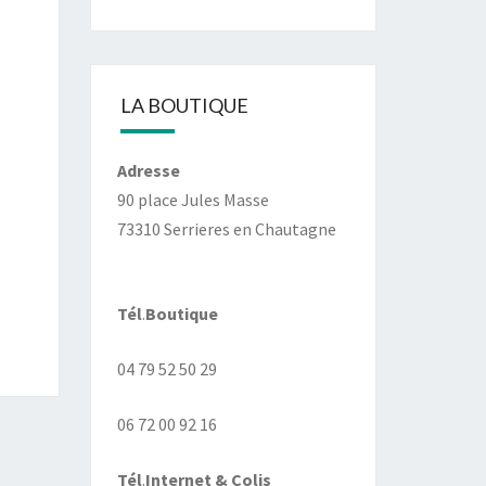
LA BOUTIQUE
Adresse
90 place Jules Masse
73310 Serrieres en Chautagne
Tél
.
Boutique
04 79 52 50 29
06 72 00 92 16
Tél
.
Internet
& Colis