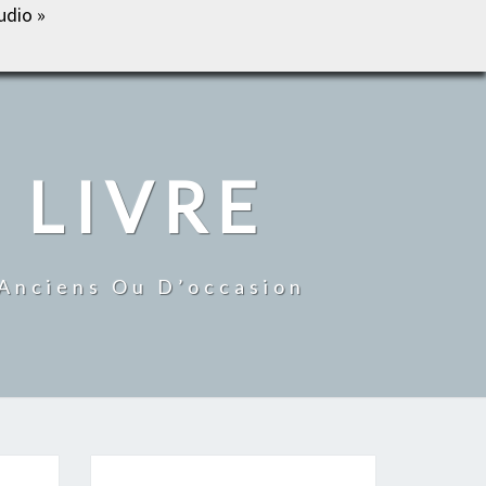
udio »
IL
BOUTIQUE
MON COMPTE
CONTACT
 LIVRE
 Anciens Ou D’occasion