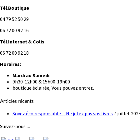
Tél
.
Boutique
04 79 52 50 29
06 72 00 92 16
Tél
.
Internet
& Colis
06 72 00 92 18
Horaires:
Mardi au
Samedi
:
9h30-12h00 & 15h00-19h00
boutique éclairée, Vous pouvez entrer..
Articles récents
Soyez éco responsable…Ne jetez pas vos livres
7 juillet 202
Suivez-nous …