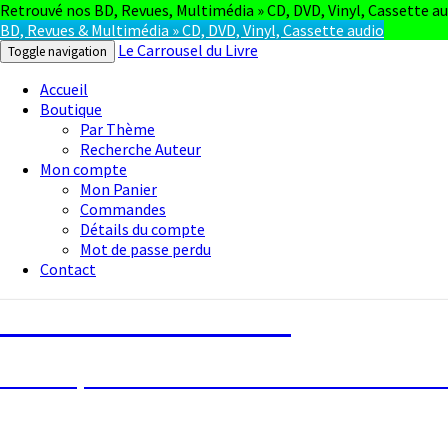
Retrouvé nos BD, Revues, Multimédia » CD, DVD, Vinyl, Cassette au
BD, Revues & Multimédia » CD, DVD, Vinyl, Cassette audio
Le Carrousel du Livre
Toggle navigation
Accueil
Boutique
Par Thème
Recherche Auteur
Mon compte
Mon Panier
Commandes
Détails du compte
Mot de passe perdu
Contact
Le Carrousel du Livre
La bouquinerie consiste à vendre ou achete