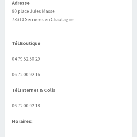
Adresse
90 place Jules Masse
73310 Serrieres en Chautagne
Tél
.
Boutique
04 79 52 50 29
06 72 00 92 16
Tél
.
Internet
& Colis
06 72 00 92 18
Horaires: