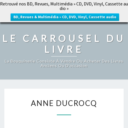
Retrouvé nos BD, Revues, Multimédia » CD, DVD, Vinyl, Cassette au
LE CARROUSEL DU LIVRE
dio »
Togg
navig
BD, Revues & Multimédia » CD, DVD, Vinyl, Cassette audio
LE CARROUSEL DU
LIVRE
La Bouquinerie Consiste À Vendre Ou Acheter Des Livres
Anciens Ou D’occasion
ANNE
ANNE DUCROCQ
DUCROCQ