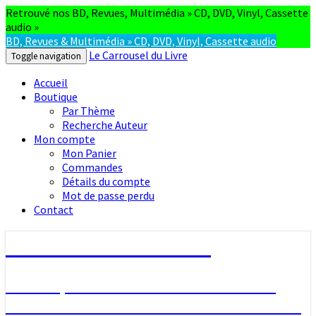
Retrouvé nos BD, Revues, Multimédia » CD, DVD, Vinyl, Cassette
audio »
BD, Revues & Multimédia » CD, DVD, Vinyl, Cassette audio
Le Carrousel du Livre
Toggle navigation
Accueil
Boutique
Par Thème
Recherche Auteur
Mon compte
Mon Panier
Commandes
Détails du compte
Mot de passe perdu
Contact
Le Carrousel du Livre
La bouquinerie consiste à vendre ou
acheter des livres anciens ou d’occasion