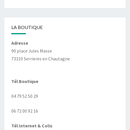
LA BOUTIQUE
Adresse
90 place Jules Masse
73310 Serrieres en Chautagne
Tél
.
Boutique
04 79 52 50 29
06 72 00 92 16
Tél
.
Internet
& Colis