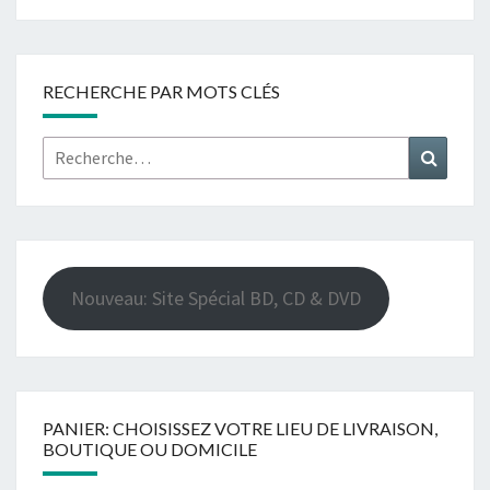
RECHERCHE PAR MOTS CLÉS
Rechercher :
Recher
Nouveau: Site Spécial BD, CD & DVD
PANIER: CHOISISSEZ VOTRE LIEU DE LIVRAISON,
BOUTIQUE OU DOMICILE