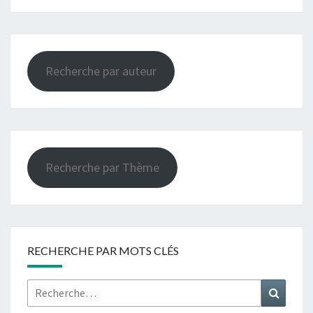
Recherche par auteur
Recherche par Thème
RECHERCHE PAR MOTS CLÉS
Rechercher :
Recher