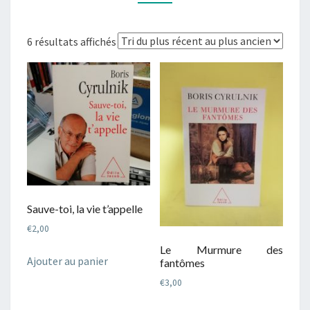
Trié
6 résultats affichés
du
plus
récent
au
plus
ancien
Sauve-toi, la vie t’appelle
€
2,00
Le Murmure des
Ajouter au panier
fantômes
€
3,00