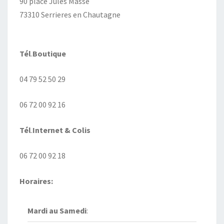
90 place Jules Masse
73310 Serrieres en Chautagne
Tél
.
Boutique
04 79 52 50 29
06 72 00 92 16
Tél
.
Internet
& Colis
06 72 00 92 18
Horaires:
Mardi au
Samedi
: