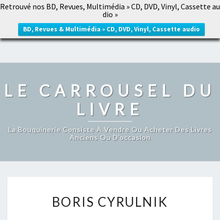
Retrouvé nos BD, Revues, Multimédia » CD, DVD, Vinyl, Cassette au
LE CARROUSEL DU LIVRE
dio »
Togg
navig
BD, Revues & Multimédia » CD, DVD, Vinyl, Cassette audio
LE CARROUSEL DU
LIVRE
La Bouquinerie Consiste À Vendre Ou Acheter Des Livres
Anciens Ou D’occasion
BORIS
BORIS CYRULNIK
CYRULNIK