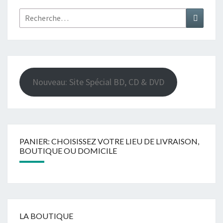
Rechercher :
Recher
Nouveau: Site Spécial BD, CD & DVD
PANIER: CHOISISSEZ VOTRE LIEU DE LIVRAISON,
BOUTIQUE OU DOMICILE
LA BOUTIQUE