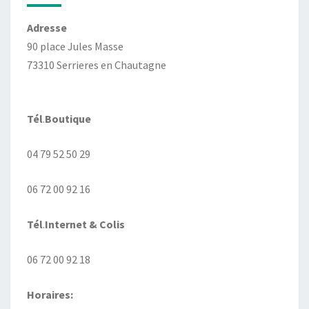
Adresse
90 place Jules Masse
73310 Serrieres en Chautagne
Tél
.
Boutique
04 79 52 50 29
06 72 00 92 16
Tél
.
Internet
& Colis
06 72 00 92 18
Horaires: