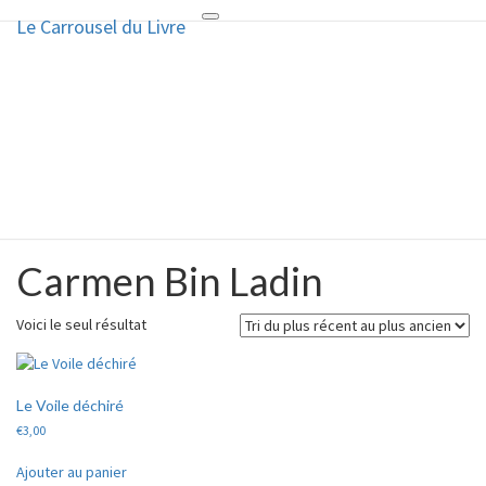
Le Carrousel du Livre
Toggle
Le Carrousel du Livre
navigation
La bouquinerie consiste à vendre
ou acheter des livres anciens ou
d’occasion
Carmen Bin Ladin
Carmen
Bin
Ladin
Voici le seul résultat
Le Voile déchiré
€
3,00
Ajouter au panier