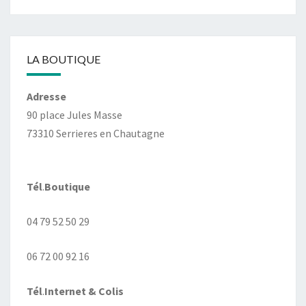
LA BOUTIQUE
Adresse
90 place Jules Masse
73310 Serrieres en Chautagne
Tél
.
Boutique
04 79 52 50 29
06 72 00 92 16
Tél
.
Internet
& Colis