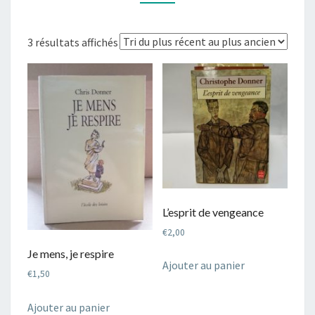
Trié
3 résultats affichés
du
plus
récent
au
plus
ancien
L’esprit de vengeance
€
2,00
Je mens, je respire
Ajouter au panier
€
1,50
Ajouter au panier