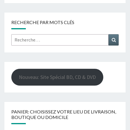
RECHERCHE PAR MOTS CLÉS
Rechercher :
Recher
Nouveau: Site Spécial BD, CD & DVD
PANIER: CHOISISSEZ VOTRE LIEU DE LIVRAISON,
BOUTIQUE OU DOMICILE