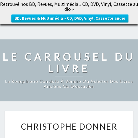
Retrouvé nos BD, Revues, Multimédia » CD, DVD, Vinyl, Cassette au
LE CARROUSEL DU LIVRE
dio »
Togg
navig
BD, Revues & Multimédia » CD, DVD, Vinyl, Cassette audio
LE CARROUSEL DU
LIVRE
La Bouquinerie Consiste À Vendre Ou Acheter Des Livres
Anciens Ou D’occasion
CHRISTOPHE
CHRISTOPHE DONNER
DONNER