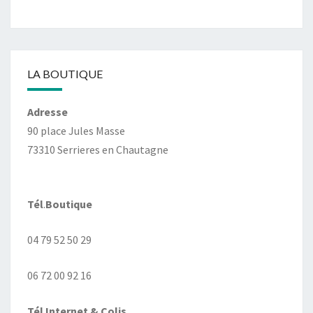
LA BOUTIQUE
Adresse
90 place Jules Masse
73310 Serrieres en Chautagne
Tél
.
Boutique
04 79 52 50 29
06 72 00 92 16
Tél
.
Internet
& Colis