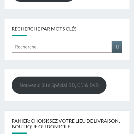
RECHERCHE PAR MOTS CLÉS
Rechercher :
Recher
Nouveau: Site Spécial BD, CD & DVD
PANIER: CHOISISSEZ VOTRE LIEU DE LIVRAISON,
BOUTIQUE OU DOMICILE