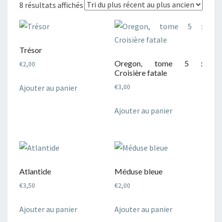
Trié
8 résultats affichés
du
plus
récent
Trésor
au
Oregon, tome 5 :
€
2,00
plus
Croisière fatale
ancien
Ajouter au panier
€
3,00
Ajouter au panier
Atlantide
Méduse bleue
€
3,50
€
2,00
Ajouter au panier
Ajouter au panier