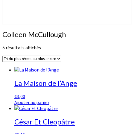
Colleen
Colleen McCullough
McCullough
Trié
5 résultats affichés
du
plus
récent
au
plus
La Maison de l’Ange
ancien
€
3,00
Ajouter au panier
César Et Cleopâtre