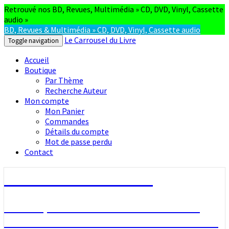
Retrouvé nos BD, Revues, Multimédia » CD, DVD, Vinyl, Cassette
audio »
BD, Revues & Multimédia » CD, DVD, Vinyl, Cassette audio
Le Carrousel du Livre
Toggle navigation
Accueil
Boutique
Par Thème
Recherche Auteur
Mon compte
Mon Panier
Commandes
Détails du compte
Mot de passe perdu
Contact
Le Carrousel du Livre
La bouquinerie consiste à vendre ou
acheter des livres anciens ou d’occasion