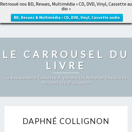
Retrouvé nos BD, Revues, Multimédia » CD, DVD, Vinyl, Cassette au
LE CARROUSEL DU LIVRE
dio »
Togg
navig
BD, Revues & Multimédia » CD, DVD, Vinyl, Cassette audio
LE CARROUSEL DU
LIVRE
La Bouquinerie Consiste À Vendre Ou Acheter Des Livres
Anciens Ou D’occasion
DAPHNÉ
DAPHNÉ COLLIGNON
COLLIGNON