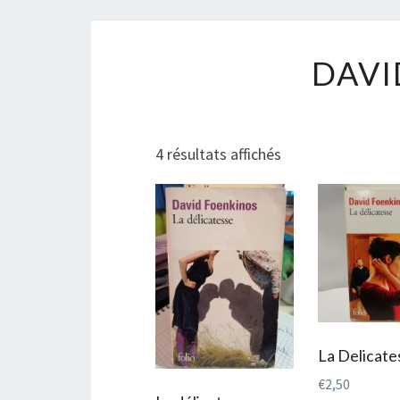
DAVI
Trié
4 résultats affichés
du
plus
récent
au
plus
ancien
La Delicate
€
2,50