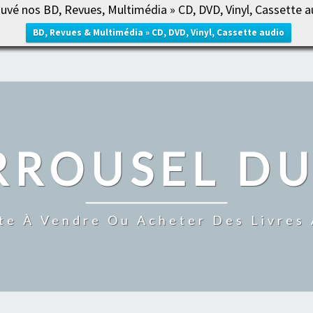
uvé nos BD, Revues, Multimédia » CD, DVD, Vinyl, Cassette a
ACCUE
BD, Revues & Multimédia » CD, DVD, Vinyl, Cassette audio
RROUSEL DU
te À Vendre Ou Acheter Des Livres