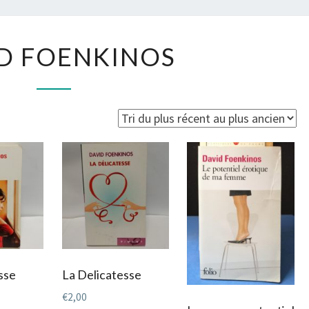
DAVID
D FOENKINOS
FOENKINOS
sse
La Delicatesse
€
2,00