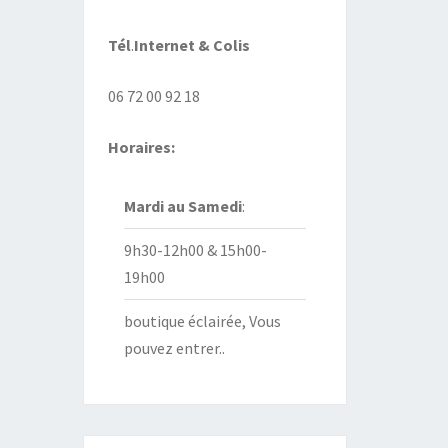
Tél
.
Internet
& Colis
06 72 00 92 18
Horaires:
Mardi au
Samedi
:
9h30-12h00 & 15h00-
19h00
boutique éclairée, Vous
pouvez entrer..