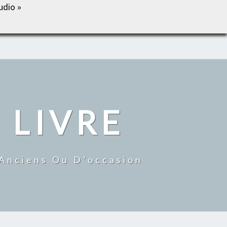
udio »
IL
BOUTIQUE
MON COMPTE
CONTACT
 LIVRE
 Anciens Ou D’occasion