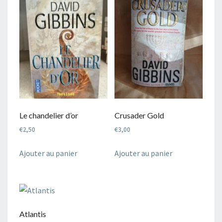
récent
au
plus
ancien
Crusader Gold
Le chandelier d’or
€
3,00
€
2,50
Ajouter au panier
Ajouter au panier
Atlantis