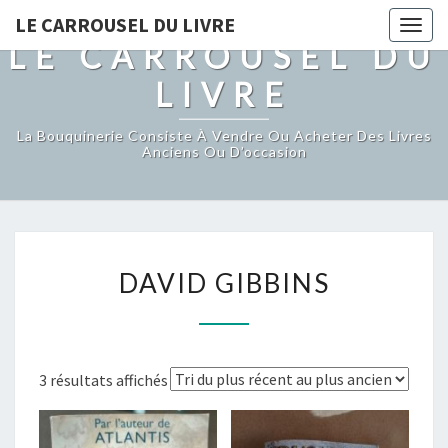
LE CARROUSEL DU LIVRE
Togg
LE CARROUSEL DU
navig
LIVRE
La Bouquinerie Consiste À Vendre Ou Acheter Des Livres
Anciens Ou D’occasion
DAVID
DAVID GIBBINS
GIBBINS
Trié
3 résultats affichés
du
plus