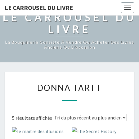
LE CARROUSEL DU LIVRE
Togg
LE CARROUSEL DU
navig
LIVRE
La Bouquinerie Consiste À Vendre Ou Acheter Des Livres
Anciens Ou D’occasion
DONNA
DONNA TARTT
TARTT
Trié
5 résultats affichés
du
plus