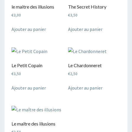
récent
le maitre des illusions
The Secret History
au
€
3,00
€
3,50
plus
ancien
Ajouter au panier
Ajouter au panier
Le Petit Copain
Le Chardonneret
€
3,50
€
2,50
Ajouter au panier
Ajouter au panier
Le maître des illusions