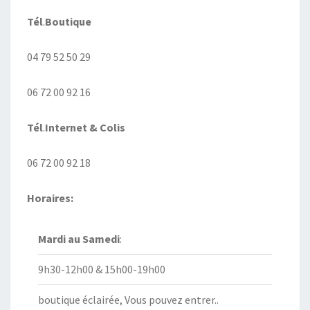
Tél
.
Boutique
04 79 52 50 29
06 72 00 92 16
Tél
.
Internet
& Colis
06 72 00 92 18
Horaires:
Mardi au
Samedi
:
9h30-12h00 & 15h00-19h00
boutique éclairée, Vous pouvez entrer..