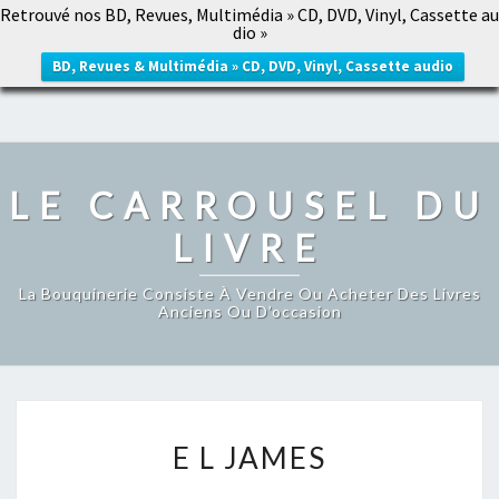
Retrouvé nos BD, Revues, Multimédia » CD, DVD, Vinyl, Cassette au
LE CARROUSEL DU LIVRE
dio »
Togg
navig
BD, Revues & Multimédia » CD, DVD, Vinyl, Cassette audio
LE CARROUSEL DU
LIVRE
La Bouquinerie Consiste À Vendre Ou Acheter Des Livres
Anciens Ou D’occasion
E
E L JAMES
L
JAMES