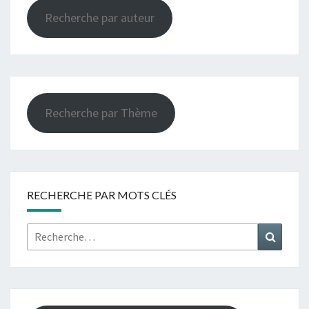
Recherche par auteur
Recherche par Thème
RECHERCHE PAR MOTS CLÉS
Rechercher :
Recher