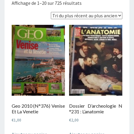
Trié
Affichage de 1–20 sur 725 résultats
du
plus
récent
au
plus
ancien
Geo 2010 (N°376) Venise
Dossier D’archeologie N
Et La Venetie
°231 : L’anatomie
€
1,00
€
2,00