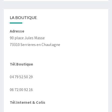
LA BOUTIQUE
Adresse
90 place Jules Masse
73310 Serrieres en Chautagne
Tél
.
Boutique
04 79 52 50 29
06 72 00 92 16
Tél
.
Internet
& Colis