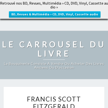
Retrouvé nos BD, Revues, Multimédia » CD, DVD, Vinyl, Cassette au
LE CARROUSEL DU LIVRE
dio »
Togg
navig
BD, Revues & Multimédia » CD, DVD, Vinyl, Cassette audio
LE CARROUSEL DU
LIVRE
La Bouquinerie Consiste À Vendre Ou Acheter Des Livres
Anciens Ou D’occasion
FRANCIS
FRANCIS SCOTT
SCOTT
FITZGERALD
FITZGERALD