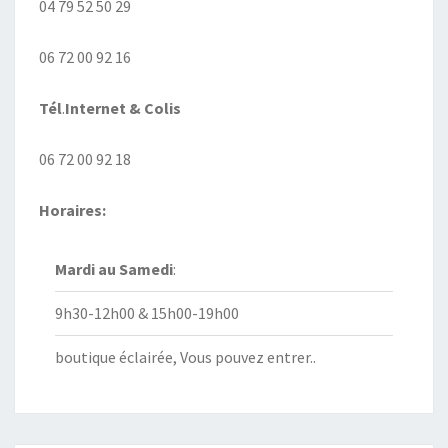
04 79 52 50 29
06 72 00 92 16
Tél
.
Internet
& Colis
06 72 00 92 18
Horaires:
Mardi au
Samedi
:
9h30-12h00 & 15h00-19h00
boutique éclairée, Vous pouvez entrer..