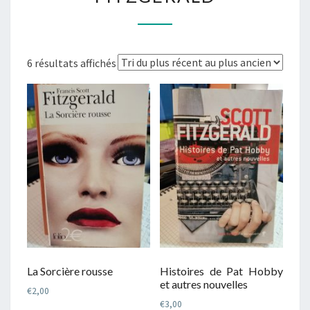
Trié
6 résultats affichés
du
plus
récent
au
plus
ancien
La Sorcière rousse
Histoires de Pat Hobby
et autres nouvelles
€
2,00
€
3,00