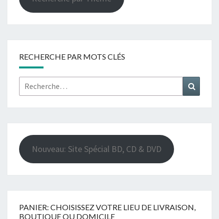
RECHERCHE PAR MOTS CLÉS
Rechercher :
Recher
Nouveau: Site Spécial BD, CD & DVD
PANIER: CHOISISSEZ VOTRE LIEU DE LIVRAISON,
BOUTIQUE OU DOMICILE