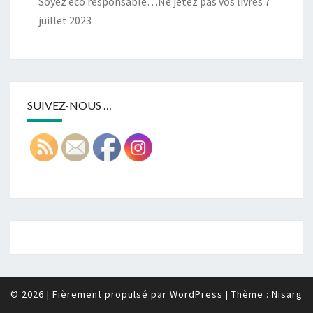
Soyez éco responsable…Ne jetez pas vos livres
7
juillet 2023
SUIVEZ-NOUS …
© 2026
|
Fièrement propulsé par
WordPress
|
Thème :
Nisarg