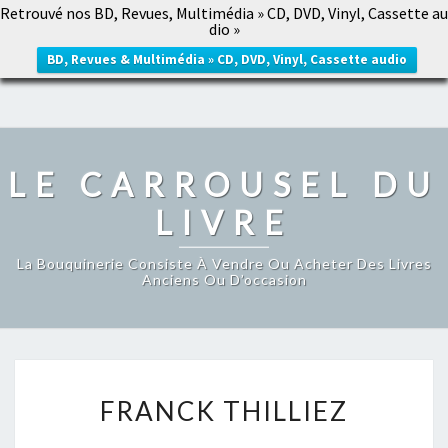
Retrouvé nos BD, Revues, Multimédia » CD, DVD, Vinyl, Cassette au
LE CARROUSEL DU LIVRE
dio »
Togg
navig
BD, Revues & Multimédia » CD, DVD, Vinyl, Cassette audio
LE CARROUSEL DU
LIVRE
La Bouquinerie Consiste À Vendre Ou Acheter Des Livres
Anciens Ou D’occasion
FRANCK
FRANCK THILLIEZ
THILLIEZ