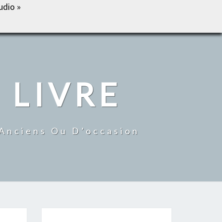
udio »
IL
BOUTIQUE
MON COMPTE
CONTACT
 LIVRE
 Anciens Ou D’occasion