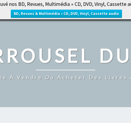
uvé nos BD, Revues, Multimédia » CD, DVD, Vinyl, Cassette a
ACCUE
BD, Revues & Multimédia » CD, DVD, Vinyl, Cassette audio
RROUSEL DU
te À Vendre Ou Acheter Des Livres