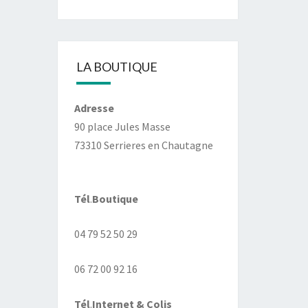
LA BOUTIQUE
Adresse
90 place Jules Masse
73310 Serrieres en Chautagne
Tél
.
Boutique
04 79 52 50 29
06 72 00 92 16
Tél
.
Internet
& Colis