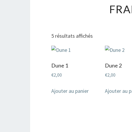
FRA
Trié
5 résultats affichés
du
plus
récent
Dune 1
Dune 2
au
€
2,00
€
2,00
plus
ancien
Ajouter au panier
Ajouter au p