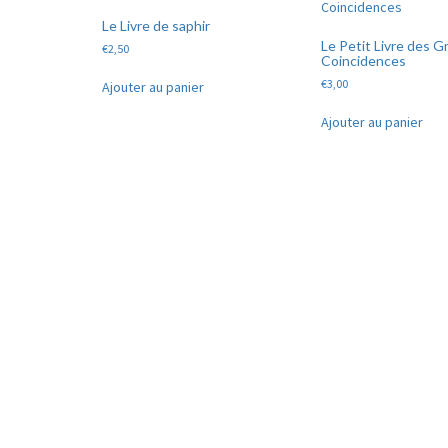
récent
Le Livre de saphir
au
Le Petit Livre des 
€
2,50
plus
Coincidences
ancien
€
3,00
Ajouter au panier
Ajouter au panier