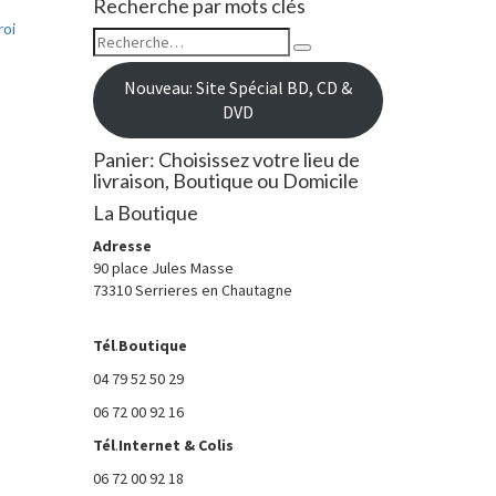
Recherche par mots clés
roi
Rechercher :
Recherche
Nouveau: Site Spécial BD, CD &
DVD
Panier: Choisissez votre lieu de
livraison, Boutique ou Domicile
La Boutique
Adresse
90 place Jules Masse
73310 Serrieres en Chautagne
Tél
.
Boutique
04 79 52 50 29
06 72 00 92 16
Tél
.
Internet
& Colis
06 72 00 92 18