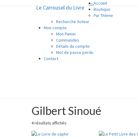
Accueil
Le Carrousel du Livre
Toggle
Le Carrousel du Livre
Boutique
navigation
Par Thème
Recherche Auteur
La bouquinerie consiste à vendre o
Mon compte
Mon Panier
Commandes
Détails du compte
Mot de passe perdu
Contact
Gilbert Sinoué
Gilbert
Sinoué
Trié
4 résultats affichés
du
plus