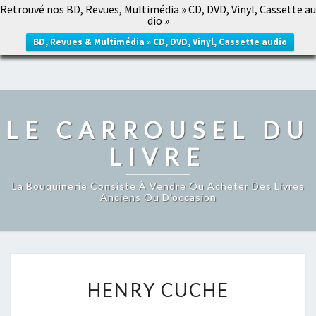
Retrouvé nos BD, Revues, Multimédia » CD, DVD, Vinyl, Cassette au
LE CARROUSEL DU LIVRE
dio »
Togg
navig
BD, Revues & Multimédia » CD, DVD, Vinyl, Cassette audio
LE CARROUSEL DU
LIVRE
La Bouquinerie Consiste À Vendre Ou Acheter Des Livres
Anciens Ou D’occasion
HENRY
HENRY CUCHE
CUCHE