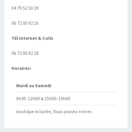
04 79 52 50 29
06 72 00 92 16
Tél
.
Internet
& Colis
06 72 00 92 18
Horaires:
Mardi au
Samedi
:
9h30-12h00 & 15h00-19h00
boutique éclairée, Vous pouvez entrer..