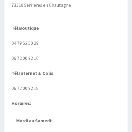
73310 Serrieres en Chautagne
Tél
.
Boutique
04 79 52 50 29
06 72 00 92 16
Tél
.
Internet
& Colis
06 72 00 92 18
Horaires:
Mardi au
Samedi
: