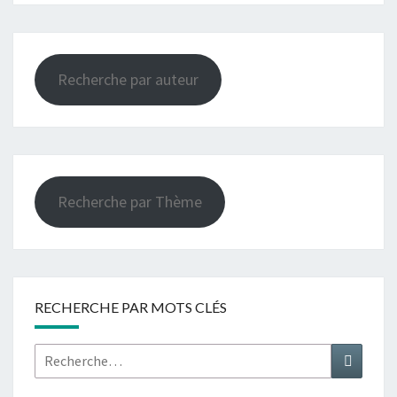
Recherche par auteur
Recherche par Thème
RECHERCHE PAR MOTS CLÉS
Rechercher :
Recher