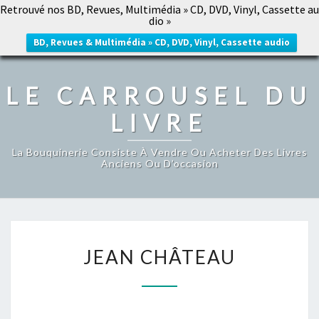
Retrouvé nos BD, Revues, Multimédia » CD, DVD, Vinyl, Cassette au
LE CARROUSEL DU LIVRE
dio »
Togg
navig
BD, Revues & Multimédia » CD, DVD, Vinyl, Cassette audio
LE CARROUSEL DU
LIVRE
La Bouquinerie Consiste À Vendre Ou Acheter Des Livres
Anciens Ou D’occasion
JEAN
JEAN CHÂTEAU
CHÂTEAU