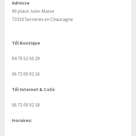
Adresse
90 place Jules Masse
73310 Serrieres en Chautagne
Tél
.
Boutique
04 79 52 50 29
06 72 00 92 16
Tél
.
Internet
& Colis
06 72 00 92 18
Horaires: