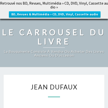
Retrouvé nos BD, Revues, Multimédia » CD, DVD, Vinyl, Cassette au
LE CARROUSEL DU LIVRE
dio »
Togg
navig
BD, Revues & Multimédia » CD, DVD, Vinyl, Cassette audio
LE CARROUSEL DU
LIVRE
La Bouquinerie Consiste À Vendre Ou Acheter Des Livres
Anciens Ou D’occasion
JEAN
JEAN DUFAUX
DUFAUX