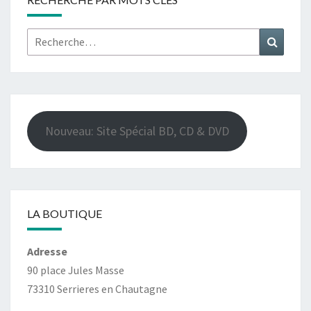
Rechercher :
Recher
Nouveau: Site Spécial BD, CD & DVD
LA BOUTIQUE
Adresse
90 place Jules Masse
73310 Serrieres en Chautagne