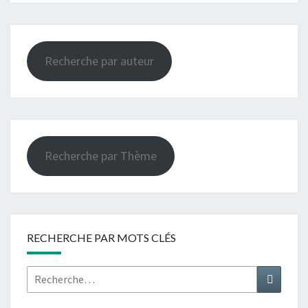
Recherche par auteur
Recherche par Thème
RECHERCHE PAR MOTS CLÉS
Rechercher :
Recher