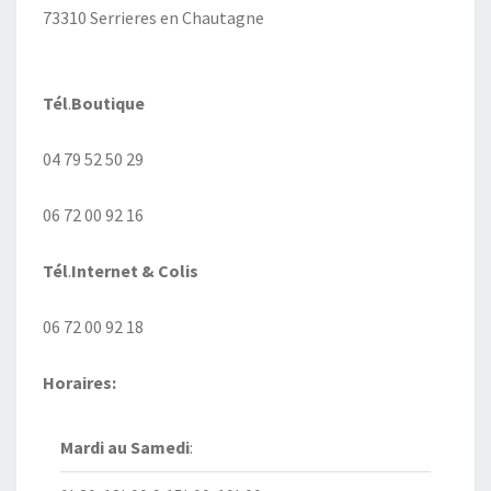
73310 Serrieres en Chautagne
Tél
.
Boutique
04 79 52 50 29
06 72 00 92 16
Tél
.
Internet
& Colis
06 72 00 92 18
Horaires:
Mardi au
Samedi
: