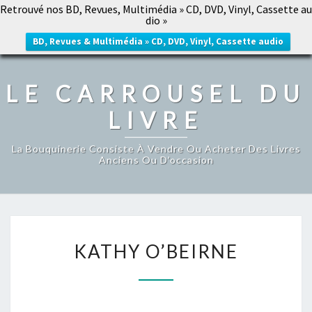
Retrouvé nos BD, Revues, Multimédia » CD, DVD, Vinyl, Cassette au
LE CARROUSEL DU LIVRE
dio »
Togg
navig
BD, Revues & Multimédia » CD, DVD, Vinyl, Cassette audio
LE CARROUSEL DU
LIVRE
La Bouquinerie Consiste À Vendre Ou Acheter Des Livres
Anciens Ou D’occasion
KATHY
KATHY O’BEIRNE
O’BEIRNE