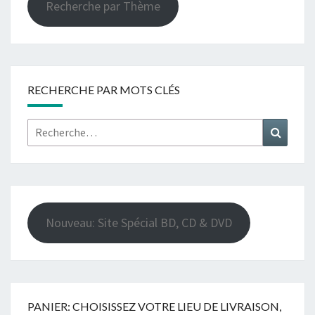
Recherche par Thème
RECHERCHE PAR MOTS CLÉS
Rechercher :
Recher
Nouveau: Site Spécial BD, CD & DVD
PANIER: CHOISISSEZ VOTRE LIEU DE LIVRAISON,