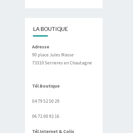
LA BOUTIQUE
Adresse
90 place Jules Masse
73310 Serrieres en Chautagne
Tél
.
Boutique
04 79 52 50 29
06 72 00 92 16
Tél
.
Internet
& Colis