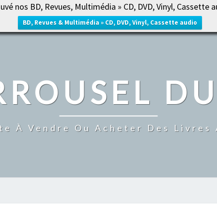
uvé nos BD, Revues, Multimédia » CD, DVD, Vinyl, Cassette a
ACCUE
BD, Revues & Multimédia » CD, DVD, Vinyl, Cassette audio
RROUSEL DU
te À Vendre Ou Acheter Des Livres