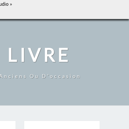
udio »
IL
BOUTIQUE
MON COMPTE
CONTACT
 LIVRE
 Anciens Ou D’occasion