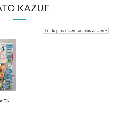
KATO
ATO KAZUE
KAZUE
st 03