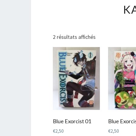
K
Trié
2 résultats affichés
du
plus
récent
au
plus
ancien
Blue Exorcist 01
Blue Exorci
€
2,50
€
2,50