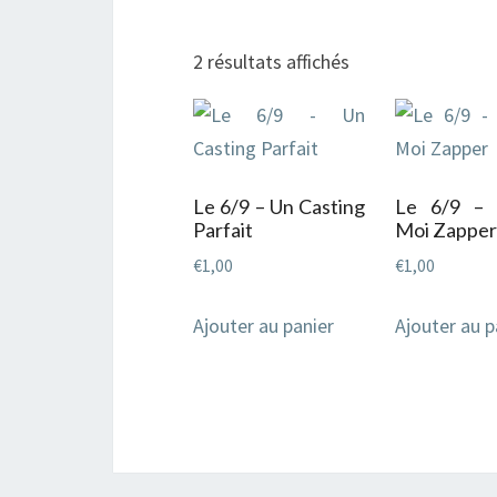
Trié
2 résultats affichés
du
plus
récent
au
Le 6/9 – Un Casting
Le 6/9 – L
plus
Parfait
Moi Zapper
ancien
€
1,00
€
1,00
Ajouter au panier
Ajouter au p