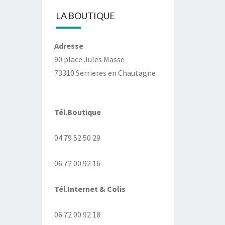
LA BOUTIQUE
Adresse
90 place Jules Masse
73310 Serrieres en Chautagne
Tél
.
Boutique
04 79 52 50 29
06 72 00 92 16
Tél
.
Internet
& Colis
06 72 00 92 18