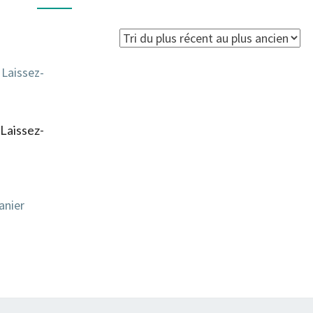
aissez-
anier