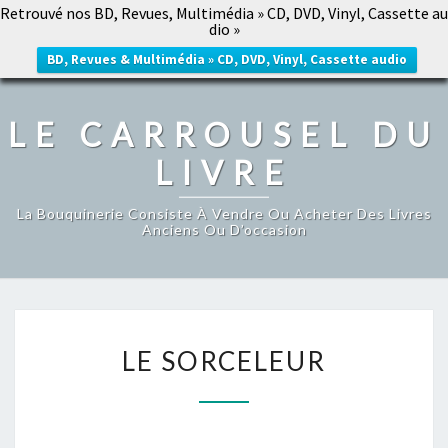
Retrouvé nos BD, Revues, Multimédia » CD, DVD, Vinyl, Cassette au
LE CARROUSEL DU LIVRE
dio »
Togg
navig
BD, Revues & Multimédia » CD, DVD, Vinyl, Cassette audio
LE CARROUSEL DU
LIVRE
La Bouquinerie Consiste À Vendre Ou Acheter Des Livres
Anciens Ou D’occasion
LE
LE SORCELEUR
SORCELEUR