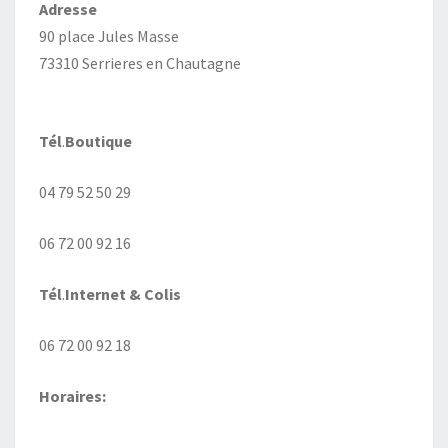
Adresse
90 place Jules Masse
73310 Serrieres en Chautagne
Tél
.
Boutique
04 79 52 50 29
06 72 00 92 16
Tél
.
Internet
& Colis
06 72 00 92 18
Horaires: