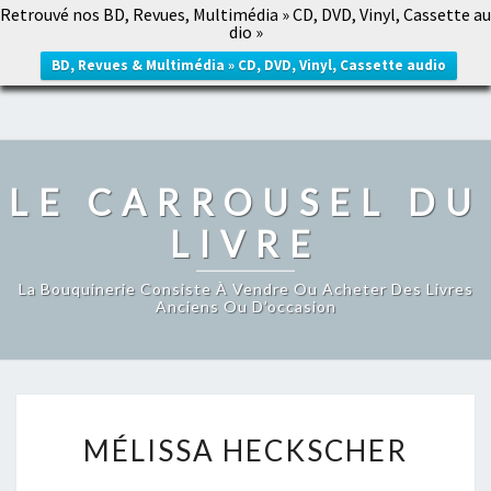
Retrouvé nos BD, Revues, Multimédia » CD, DVD, Vinyl, Cassette au
LE CARROUSEL DU LIVRE
dio »
Togg
navig
BD, Revues & Multimédia » CD, DVD, Vinyl, Cassette audio
LE CARROUSEL DU
LIVRE
La Bouquinerie Consiste À Vendre Ou Acheter Des Livres
Anciens Ou D’occasion
MÉLISSA
MÉLISSA HECKSCHER
HECKSCHER