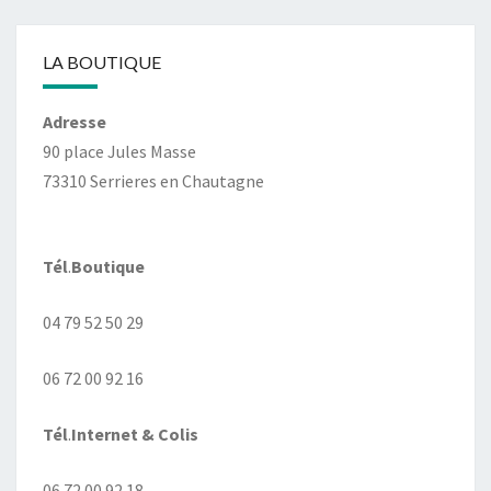
LA BOUTIQUE
Adresse
90 place Jules Masse
73310 Serrieres en Chautagne
Tél
.
Boutique
04 79 52 50 29
06 72 00 92 16
Tél
.
Internet
& Colis
06 72 00 92 18