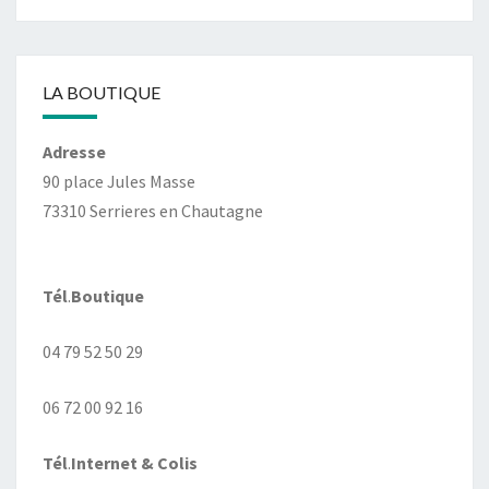
LA BOUTIQUE
Adresse
90 place Jules Masse
73310 Serrieres en Chautagne
Tél
.
Boutique
04 79 52 50 29
06 72 00 92 16
Tél
.
Internet
& Colis