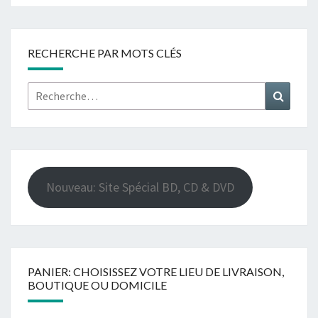
RECHERCHE PAR MOTS CLÉS
Rechercher :
Recher
Nouveau: Site Spécial BD, CD & DVD
PANIER: CHOISISSEZ VOTRE LIEU DE LIVRAISON,
BOUTIQUE OU DOMICILE