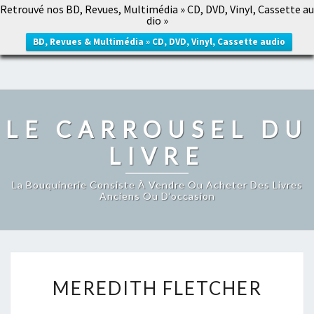
Retrouvé nos BD, Revues, Multimédia » CD, DVD, Vinyl, Cassette au
LE CARROUSEL DU LIVRE
dio »
Togg
navig
BD, Revues & Multimédia » CD, DVD, Vinyl, Cassette audio
LE CARROUSEL DU
LIVRE
La Bouquinerie Consiste À Vendre Ou Acheter Des Livres
Anciens Ou D’occasion
MEREDITH
MEREDITH FLETCHER
FLETCHER