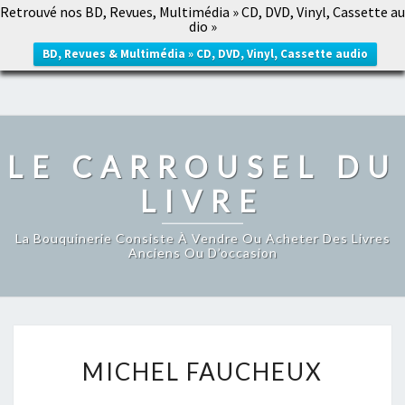
Retrouvé nos BD, Revues, Multimédia » CD, DVD, Vinyl, Cassette au
LE CARROUSEL DU LIVRE
dio »
Togg
navig
BD, Revues & Multimédia » CD, DVD, Vinyl, Cassette audio
LE CARROUSEL DU
LIVRE
La Bouquinerie Consiste À Vendre Ou Acheter Des Livres
Anciens Ou D’occasion
MICHEL
MICHEL FAUCHEUX
FAUCHEUX