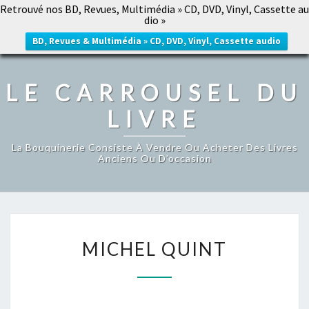
Retrouvé nos BD, Revues, Multimédia » CD, DVD, Vinyl, Cassette au
LE CARROUSEL DU LIVRE
dio »
Togg
navig
BD, Revues & Multimédia » CD, DVD, Vinyl, Cassette audio
LE CARROUSEL DU
LIVRE
La Bouquinerie Consiste À Vendre Ou Acheter Des Livres
Anciens Ou D’occasion
MICHEL
MICHEL QUINT
QUINT