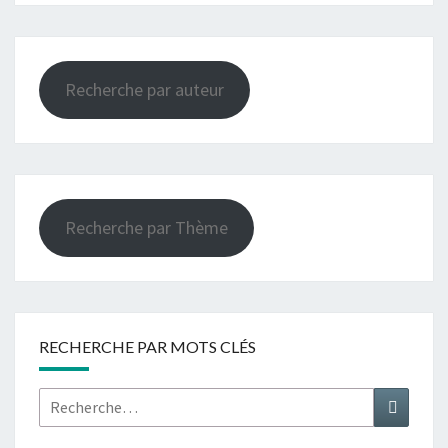
Recherche par auteur
Recherche par Thème
RECHERCHE PAR MOTS CLÉS
Rechercher :
Recher