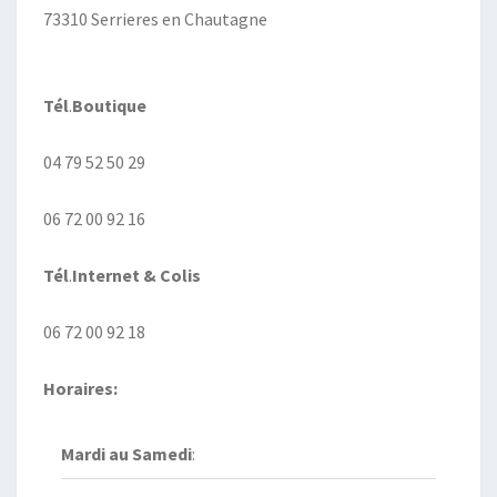
73310 Serrieres en Chautagne
Tél
.
Boutique
04 79 52 50 29
06 72 00 92 16
Tél
.
Internet
& Colis
06 72 00 92 18
Horaires:
Mardi au
Samedi
: