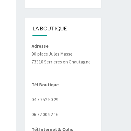
LA BOUTIQUE
Adresse
90 place Jules Masse
73310 Serrieres en Chautagne
Tél
.
Boutique
04 79 52 50 29
06 72 00 92 16
Tél
.
Internet
& Colis