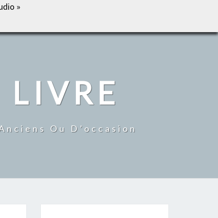
udio »
IL
BOUTIQUE
MON COMPTE
CONTACT
 LIVRE
 Anciens Ou D’occasion