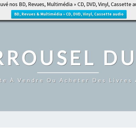
uvé nos BD, Revues, Multimédia » CD, DVD, Vinyl, Cassette a
ACCUE
BD, Revues & Multimédia » CD, DVD, Vinyl, Cassette audio
RROUSEL DU
te À Vendre Ou Acheter Des Livres