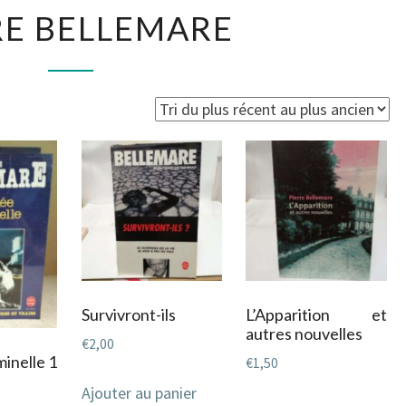
PIERRE
RE BELLEMARE
BELLEMARE
é
s
cent
s
cien
Survivront-ils
L’Apparition et
autres nouvelles
€
2,00
minelle 1
€
1,50
Ajouter au panier