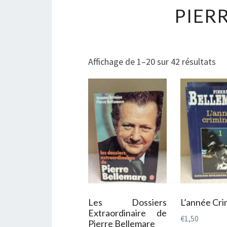
PIER
Tri
Affichage de 1–20 sur 42 résultats
du
plu
ré
au
plu
an
Les Dossiers
L’année Cri
Extraordinaire de
€
1,50
Pierre Bellemare