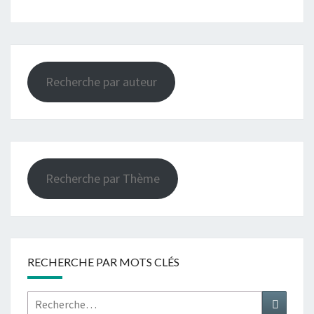
Recherche par auteur
Recherche par Thème
RECHERCHE PAR MOTS CLÉS
Rechercher :
Recher