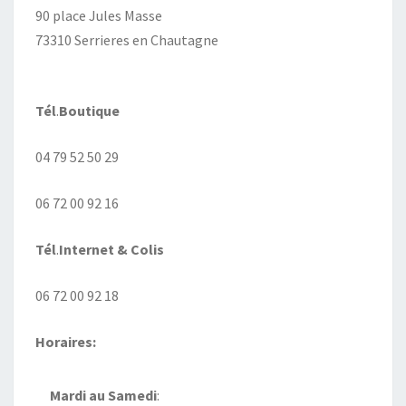
90 place Jules Masse
73310 Serrieres en Chautagne
Tél
.
Boutique
04 79 52 50 29
06 72 00 92 16
Tél
.
Internet
& Colis
06 72 00 92 18
Horaires:
Mardi au
Samedi
: