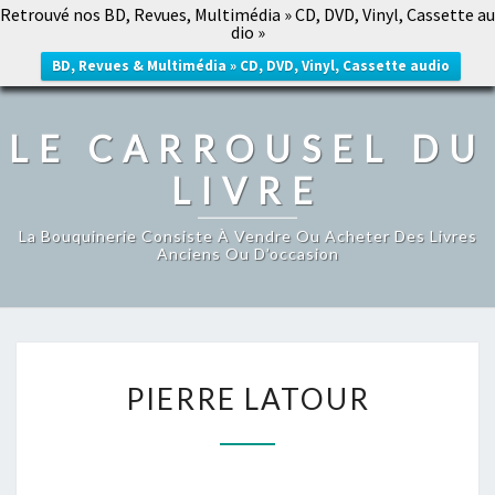
Retrouvé nos BD, Revues, Multimédia » CD, DVD, Vinyl, Cassette au
LE CARROUSEL DU LIVRE
dio »
Togg
navig
BD, Revues & Multimédia » CD, DVD, Vinyl, Cassette audio
LE CARROUSEL DU
LIVRE
La Bouquinerie Consiste À Vendre Ou Acheter Des Livres
Anciens Ou D’occasion
PIERRE
PIERRE LATOUR
LATOUR