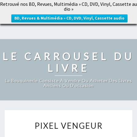
Retrouvé nos BD, Revues, Multimédia » CD, DVD, Vinyl, Cassette au
LE CARROUSEL DU LIVRE
dio »
Togg
navig
BD, Revues & Multimédia » CD, DVD, Vinyl, Cassette audio
LE CARROUSEL DU
LIVRE
La Bouquinerie Consiste À Vendre Ou Acheter Des Livres
Anciens Ou D’occasion
PIXEL
PIXEL VENGEUR
VENGEUR