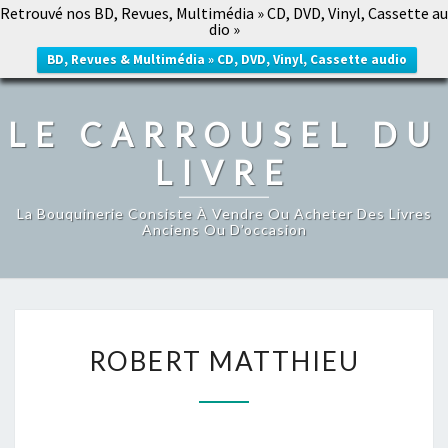
Retrouvé nos BD, Revues, Multimédia » CD, DVD, Vinyl, Cassette au
LE CARROUSEL DU LIVRE
dio »
Togg
navig
BD, Revues & Multimédia » CD, DVD, Vinyl, Cassette audio
LE CARROUSEL DU
LIVRE
La Bouquinerie Consiste À Vendre Ou Acheter Des Livres
Anciens Ou D’occasion
ROBERT
ROBERT MATTHIEU
MATTHIEU