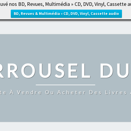
uvé nos BD, Revues, Multimédia » CD, DVD, Vinyl, Cassette a
ACCUE
BD, Revues & Multimédia » CD, DVD, Vinyl, Cassette audio
RROUSEL DU
te À Vendre Ou Acheter Des Livres