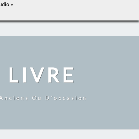
udio »
IL
BOUTIQUE
MON COMPTE
CONTACT
 LIVRE
 Anciens Ou D’occasion