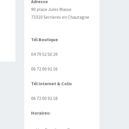
Adresse
90 place Jules Masse
73310 Serrieres en Chautagne
Tél
.
Boutique
04 79 52 50 29
06 72 00 92 16
Tél
.
Internet
& Colis
06 72 00 92 18
Horaires: