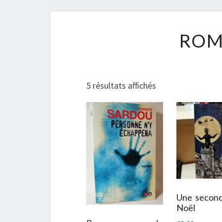
ROM
Trié
5 résultats affichés
du
plus
récent
au
plus
ancien
Une second
Noël