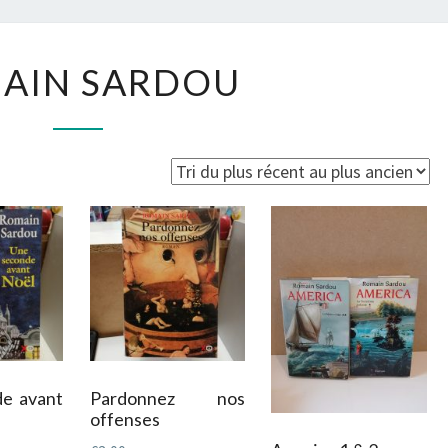
ROMAIN
AIN SARDOU
SARDOU
e avant
Pardonnez nos
offenses