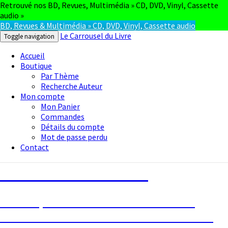
Retrouvé nos BD, Revues, Multimédia » CD, DVD, Vinyl, Cassette
audio »
BD, Revues & Multimédia » CD, DVD, Vinyl, Cassette audio
Le Carrousel du Livre
Toggle navigation
Accueil
Boutique
Par Thème
Recherche Auteur
Mon compte
Mon Panier
Commandes
Détails du compte
Mot de passe perdu
Contact
Le Carrousel du Livre
La bouquinerie consiste à vendre ou
acheter des livres anciens ou d’occasion